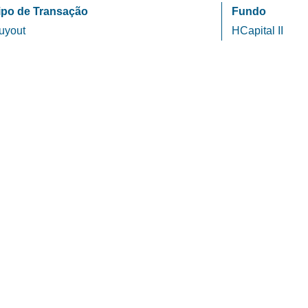
ipo de Transação
Fundo
uyout
HCapital II
HCapital
Política de Privacida